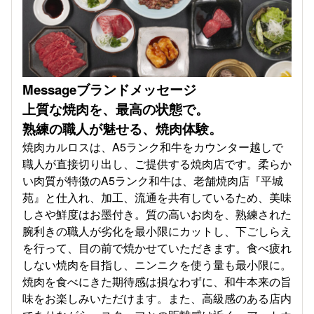
Messageブランドメッセージ
上質な焼肉を、最高の状態で。
熟練の職人が魅せる、焼肉体験。
焼肉カルロスは、A5ランク和牛をカウンター越しで
職人が直接切り出し、ご提供する焼肉店です。柔らか
い肉質が特徴のA5ランク和牛は、老舗焼肉店『平城
苑』と仕入れ、加工、流通を共有しているため、美味
しさや鮮度はお墨付き。質の高いお肉を、熟練された
腕利きの職人が劣化を最小限にカットし、下ごしらえ
を行って、目の前で焼かせていただきます。食べ疲れ
しない焼肉を目指し、ニンニクを使う量も最小限に。
焼肉を食べにきた期待感は損なわずに、和牛本来の旨
味をお楽しみいただけます。また、高級感のある店内