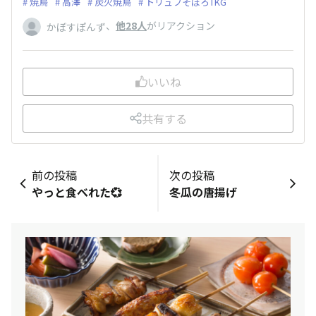
焼鳥
高澤
炭火焼鳥
トリュフそぼろTKG
、
他28人
がリアクション
かぼすぽんず
いいね
共有する
前の投稿
次の投稿
やっと食べれた💞
冬瓜の唐揚げ