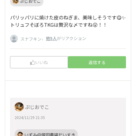
ぷじおでこ
パリッパリに焼けた皮のねぎま、美味しそうです😋✨
トリュフそぼろTKGは贅沢な〆ですね😲！！
、
他5人
がリアクション
スナフキン
いいね
返信する
ぷじおでこ
2024/11/29 21:35
いずみ@塚田農場だいすき