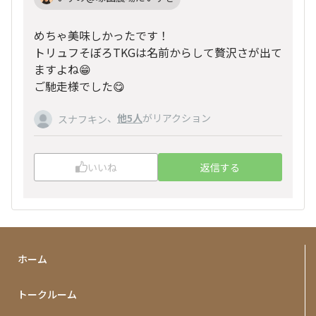
めちゃ美味しかったです！
トリュフそぼろTKGは名前からして贅沢さが出て
ますよね😁
ご馳走様でした😋
、
他5人
がリアクション
スナフキン
いいね
返信する
ホーム
トークルーム