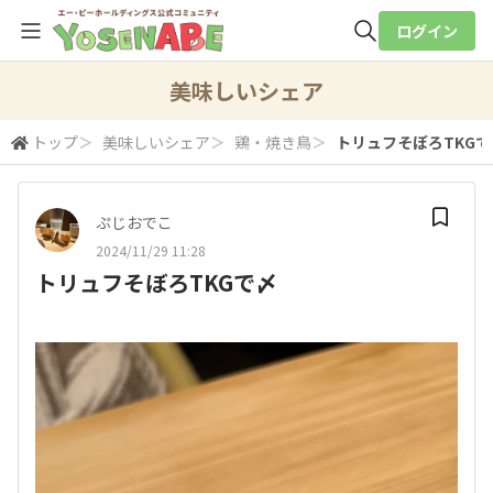
ログイン
全体検索
美味しいシェア
トップ
＞
美味しいシェア
＞
鶏・焼き鳥
＞
トリュフそぼろTKGで
検索
ぷじおでこ
2024/11/29 11:28
トリュフそぼろTKGで〆