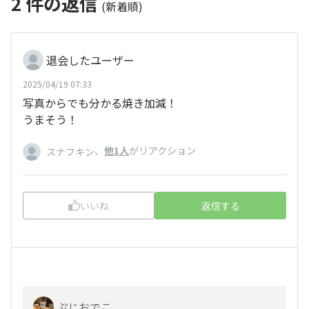
2
件の返信
(新着順)
退会したユーザー
2025/04/19 07:33
写真からでも分かる焼き加減！
うまそう！
、
他1人
がリアクション
スナフキン
いいね
返信する
ぷじおでこ