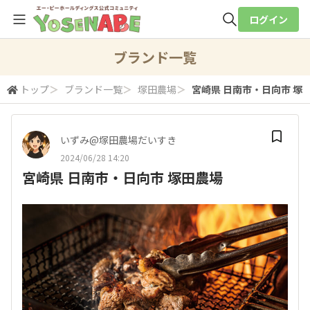
ログイン
全体検索
ブランド一覧
トップ
＞
ブランド一覧
＞
塚田農場
＞
宮崎県 日南市・日向市 塚
検索
いずみ@塚田農場だいすき
2024/06/28 14:20
宮崎県 日南市・日向市 塚田農場