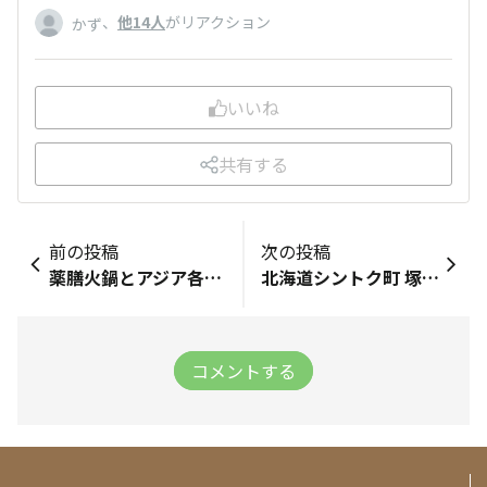
、
他14人
がリアクション
かず
いいね
共有する
前の投稿
次の投稿
薬膳火鍋とアジア各国の料理「裏の山の木の子🍄」
北海道シントク町 塚田農場
コメントする