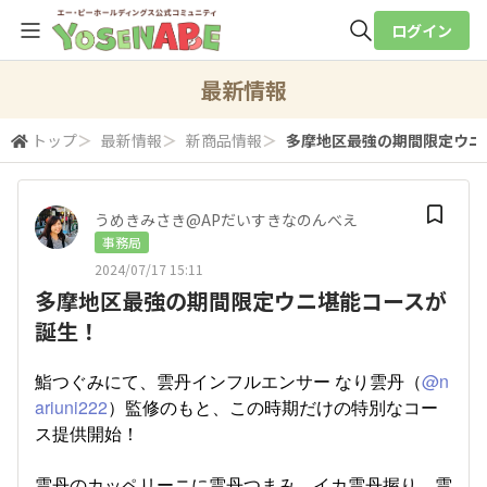
ログイン
全体検索
最新情報
トップ
＞
最新情報
＞
新商品情報
＞
多摩地区最強の期間限定ウニ
検索
うめきみさき@APだいすきなのんべえ
事務局
2024/07/17 15:11
多摩地区最強の期間限定ウニ堪能コースが
誕生！
鮨つぐみにて、雲丹インフルエンサー なり雲丹（
@n
ariuni222
）監修のもと、この時期だけの特別なコー
ス提供開始！
雲丹のカッペリーニに雲丹つまみ、イカ雲丹握り、雲