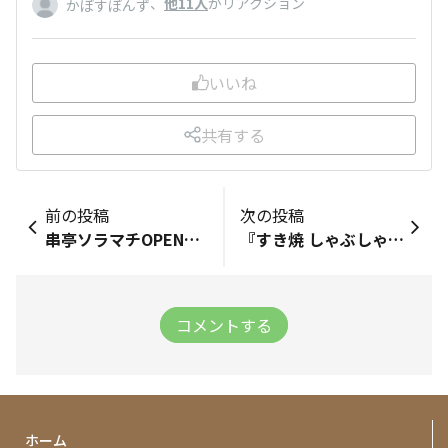
、
他11人
がリアクション
かぼすぽんず
いいね
共有する
前の投稿
次の投稿
串亭ソラマチOPEN！！
『すき焼 しゃぶしゃぶつかだ』7/31 KITTE大阪店OPEN!
コメントする
ホーム