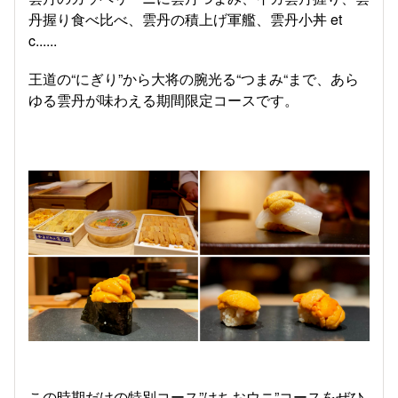
丹握り食べ比べ、雲丹の積上げ軍艦、雲丹小丼 et
c......
王道の“にぎり”から大将の腕光る“つまみ“まで、あら
ゆる雲丹が味わえる期間限定コースです。
この時期だけの特別コース”はちおウニ”コースをぜひ