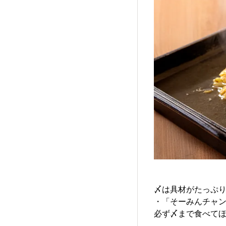
〆は具材がたっぷ
・「そーみんチャ
必ず〆まで食べてほ