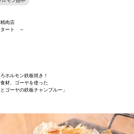
ホルモン田中
根精肉店
タート ～
とろホルモン鉄板焼き！
る食材、ゴーヤを使った
ンとゴーヤの鉄板チャンプルー」