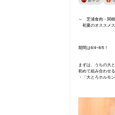
あやか
～ 芝浦食肉・関
初夏のオススメス
期間は6/4~8/5！
まずは、うちの大
初めて組み合わせ
・「大とろホルモ