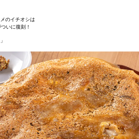
スメのイチオシは
がついに復刻！
チ」