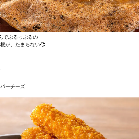
んでぷるっぷるの
根が、たまらない🤤
ば
」
ッパーチーズ