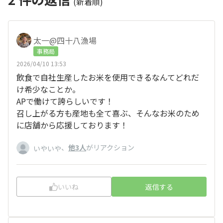
(新着順)
太一@四十八漁場
事務局
2026/04/10 13:53
飲食で自社生産したお米を使用できるなんてどれだ
け希少なことか。
APで働けて誇らしいです！
召し上がる方も産地も全て喜ぶ、そんなお米のため
に店舗から応援しております！
、
他3人
がリアクション
いやいや
いいね
返信する