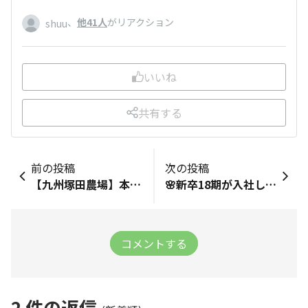
、
他41人
がリアクション
shuu
いいね
共有する
前の投稿
次の投稿
【九州塚田農場】本日4/2より🌸春の特選焼酎『千本桜 熟成ハマコマチ』が登場！
🌸新卒18期が入社しました🌸
コメントする
2
件の返信