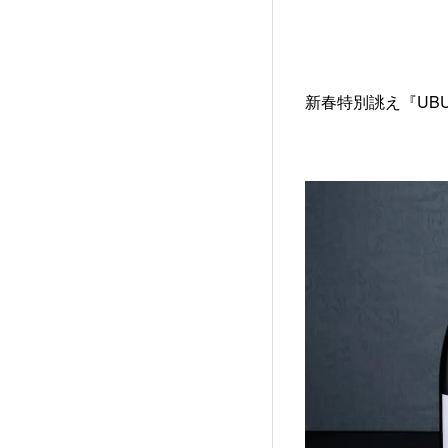
新春特別誂え『UB