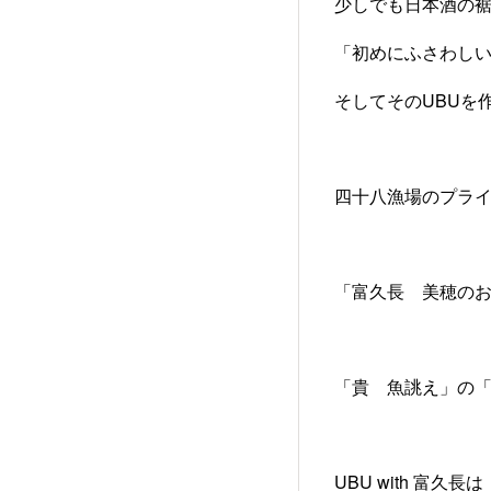
少しでも日本酒の
「初めにふさわし
そしてそのUBUを
四十八漁場のプラ
「富久長 美穂の
「貴 魚誂え」の
UBU with 富久長は