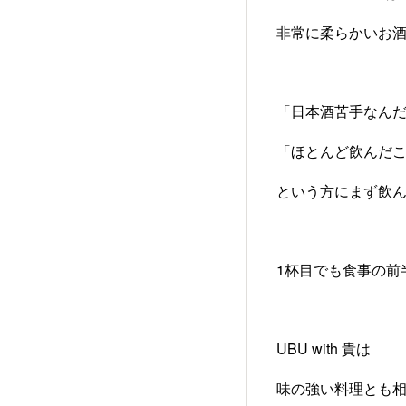
非常に柔らかいお
「日本酒苦手なん
「ほとんど飲んだ
という方にまず飲
1杯目でも食事の前
UBU with 貴は
味の強い料理とも