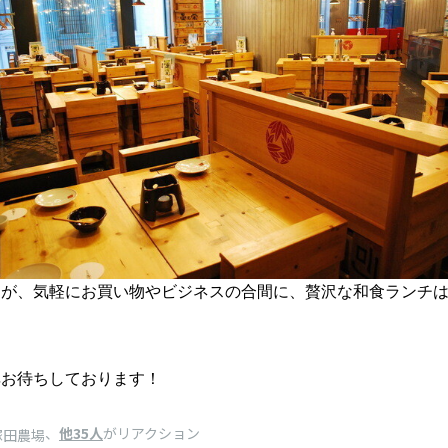
すが、気軽にお買い物やビジネスの合間に、贅沢な和食ランチ
非お待ちしております！
、
他35人
がリアクション
塚田農場