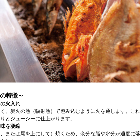
つの特徴～
上の火入れ
なく、炭火の熱（輻射熱）で包み込むように火を通します。こ
とりとジューシーに仕上がります。
旨味を凝縮
上、または尾を上にして）焼くため、余分な脂や水分が適度に