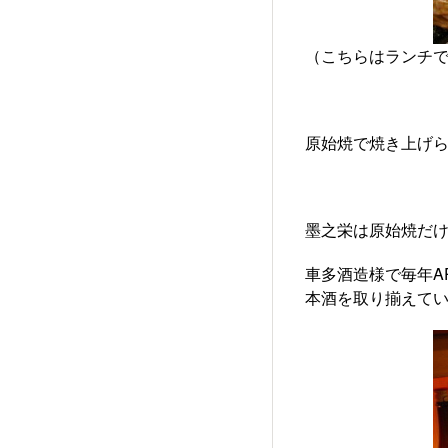
（こちらはランチ
原始焼で焼き上げ
墨之栄は原始焼だ
車多酒造様で毎年A
本酒を取り揃えて