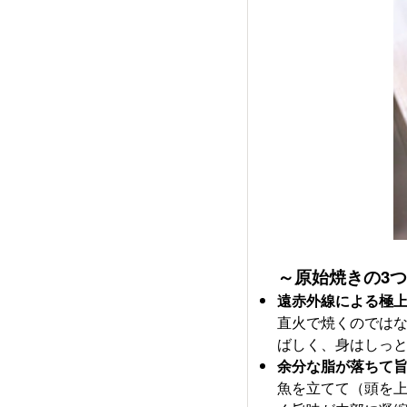
～原始焼きの3
遠赤外線による極
直火で焼くのでは
ばしく、身はしっ
余分な脂が落ちて
魚を立てて（頭を