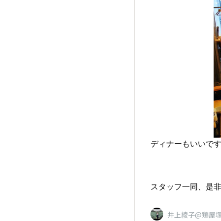
ディナーもいいで
スタッフ一同、是
井上綾子@鶏屋