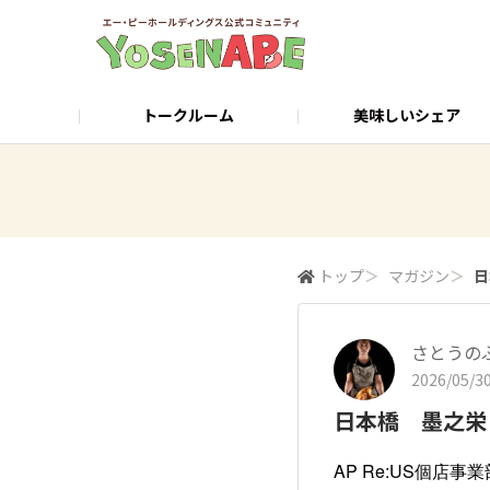
トークルーム
美味しいシェア
店舗検索・ご予約
公式サイト
トップ
＞
マガジン
＞
日
さとうの
2026/05/30
日本橋 墨之栄 
AP Re:US個店