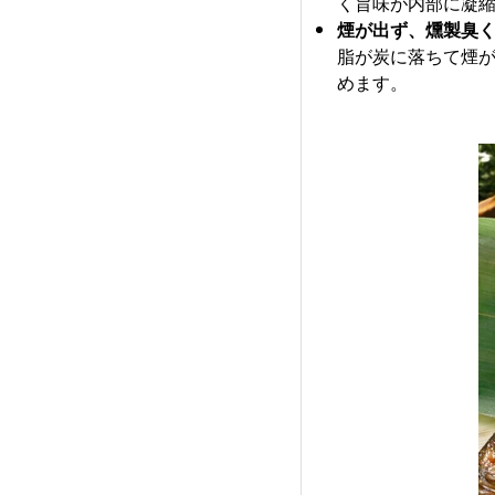
く旨味が内部に凝
煙が出ず、燻製臭
脂が炭に落ちて煙
めます。