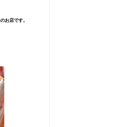
慢のお店です
。