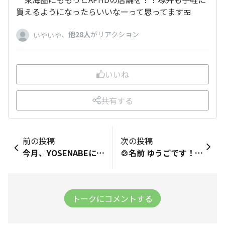
買えるようになったらいいなーって思ってます🍱
、
他28人
がリアクション
いやいや
いいね
共有する
前の投稿
次の投稿
今月、YOSENABEに15日ログインして、特典をGetしますよ〜🏆。
🍲名前 ゆうごです！ 🍲推し店舗 炭火焼鳥塚田農場THE2nd 🍲好きなメニュー すんごくジューシーな唐揚げ🔥 🍲最後にアツアツの一言をどうぞ！ 最近はメニュー開発にも携わらせていただいています！ 美味しい‼️楽しい‼️新しい‼️ を作っていきますので 楽しみにしていてください🐓
トークにコメントする