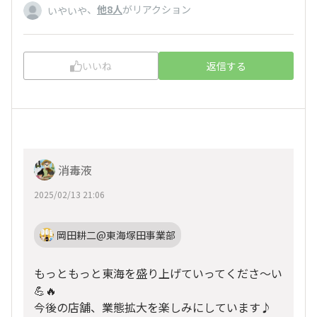
、
他8人
がリアクション
いやいや
いいね
返信する
消毒液
2025/02/13 21:06
岡田耕二@東海塚田事業部
もっともっと東海を盛り上げていってくださ〜い
💪🔥
今後の店舗、業態拡大を楽しみにしています♪