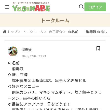
ログイン
全体検索
トークルーム
トップ
＞
トークルーム
＞
自己紹介
＞
🍲名前 消毒液 🍲推し
検索
消毒液
2025/02/07 23:23
🍲名前
消毒液
🍲推し店舗
塚田農場金山駅南口店、串亭大名古屋ビル
🍲好きなメニュー
胡麻カンパチ、マキシマムポテト、炊き餃子と〆ラ
ーメン、串亭の鮭いくら
🍲最後にアツアツの一言をどうぞ！
東海圏にももっとAPHDの店舗を！！塚弁も手軽に