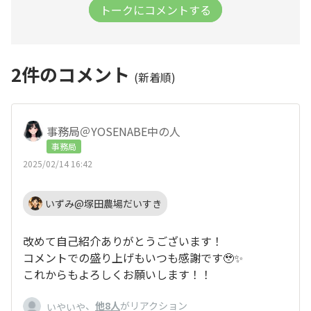
トークにコメントする
2
件のコメント
(新着順)
事務局＠YOSENABE中の人
事務局
2025/02/14 16:42
いずみ@塚田農場だいすき
改めて自己紹介ありがとうございます！
コメントでの盛り上げもいつも感謝です🥹✨
これからもよろしくお願いします！！
、
他8人
がリアクション
いやいや