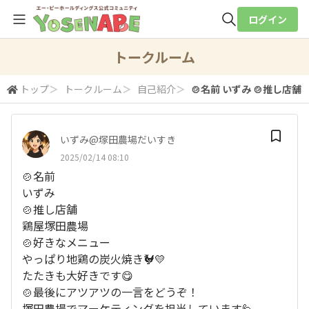
ログイン
全体検索
トークルーム
トップ
＞
トークルーム
＞
自己紹介
＞
🍲名前 いずみ 🍲推し店舗 鶏
検索
いずみ@塚田農場だいすき
2025/02/14 08:10
🍲名前
いずみ
🍲推し店舗
鶏屋塚田農場
🍲好きなメニュー
やっぱり地鶏の炭火焼き🐓💛
たたきも大好きです😋
🍲最後にアツアツの一言をどうぞ！
塚田農場でマーケティングを担当しています🙋