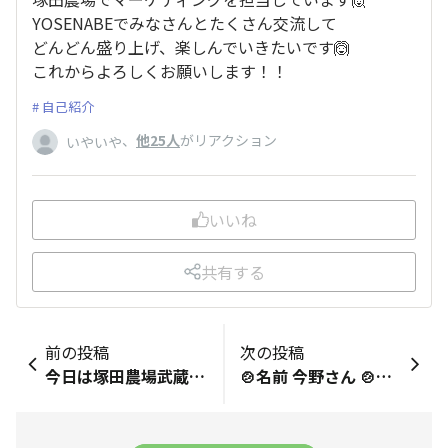
YOSENABEでみなさんとたくさん交流して
どんどん盛り上げ、楽しんでいきたいです🙆
これからよろしくお願いします！！
自己紹介
、
他25人
がリアクション
いやいや
いいね
共有する
前の投稿
次の投稿
今日は塚田農場武蔵小杉北口の店長が休み🎌。それを踏まえてお伝えしますが、店員が誠実な接客をしていない気がしたので概要を以降に述べます。 (1)私が座りたい席を指定したが、宴会準備を理由に断られた。 (2)16名の団体予約客を座敷ではなく、テーブル席に案内しようとしている。 (1)は物を置いてあるだけで、私が見ていた限り何もしていなかった。確認したら今日の予約ではなく、明日の予約との説明を後でされた。 (2)は私が幹事であれば座敷を要望する。店員が言うには「靴を履き直すのが面倒」とお客様から要望があったらしいが、事実であれば正しい接客。しかし同様の理由で店員が料理・飲み物を運ぶのも座敷だと面倒である。仮に本当の理由が後者であれば、エーピーホールディングスは一部店員の不誠実接客ために、リピーターを失う事になる。 画像は12日20:30頃の、予約テーブル・座敷席・私が注文して焼きそばです。 以上
🍲名前 今野さん 🍲推し店舗 決められない 🍲好きなメニュー 本気盛り 🍲最後にアツアツの一言をどうぞ！ いつでも、誰とでも、どの店でも楽しく過ごさせていただいてます！ これからもドンドン行くぜ！