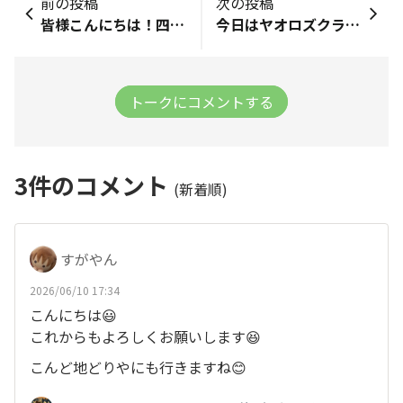
前の投稿
次の投稿
皆様こんにちは！四十八漁場川崎店で店長と料理長やっておりますりょうすけです🙇四十八漁場川崎店にイラコアナゴ(通称黒ハモ)がたくさん入りましたので紹介させていただきます！✨・産地・漁師北海道は道東地方より・美味しい理由深海生物なので脂のりがよい！鮮度落ちが早いため、基本的には産地で消費されることが多い中、漁師直結の強みを活かしたスピード感でよんぱちでも食べられる鮮度で届けられております！・おすすめ調理法『白焼き』🔥皮目の香りが香ばしく、思ってるよりも多めのワサビとともに食べれば口の中が幸せになる！『揚げ出し』🍆現在開催中の高知フェアの甘長唐辛子、土佐鷹ナスと組み合わせた満足度の高い一品！・食べた感想白焼き→焼く前は皮目に独特な匂いがありますが、焼くとあら不思議！香ばしく良い香りに！通常のマアナゴに比べて、脂が多いためワサビをたっぷりめが美味い！旨味も強く身も柔らかいため、蒲焼よりも白焼きがベター！揚げ出し→身が多少薄く脂が乗っているため、あえて長めの揚げ時間にすることでサクジュワ感が出ます！それをアツアツのお出汁に高知のお野菜とともに浸したらもう言うことなし！数に限りがございますので、売り切れ御免とさせて頂きます！深海のアナゴこと黒ハモちゃんにぜひ会いに来てください！四十八漁場川崎店のりょうすけでした！
今日はヤオロズクラフトにお邪魔させて頂きました！やっぱりビールですよね🍺疲れたあとのビールとコーラは世界一です！看板メニューの地鶏のパリパリジューシーチキンも炭じゃない良さも味わえますが、個人的には、、、、クリームチーズが最高でした！！ビールの良さをヤオロズだからこそ感じれました！クリームチーズみなさん食べてくださいー！以上さとしからでした！
トークにコメントする
3
件のコメント
(新着順)
すがやん
2026/06/10 17:34
こんにちは😃
これからもよろしくお願いします😆
こんど地どりやにも行きますね😊