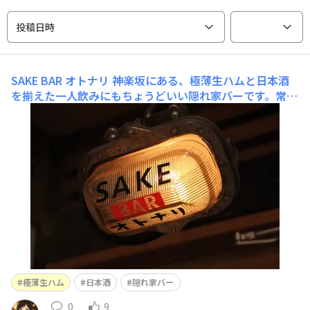
投稿日時
SAKE BAR オトナリ
神楽坂にある、極薄生ハムと日本酒
を揃えた一人飲みにもちょうどいい隠れ家バーです。常時
40種類以上取り揃えた日本酒を、お酒に合うおつまみと
共にお楽しみください。 【店舗情報】
極薄生ハム
日本酒
隠れ家バー
0
9