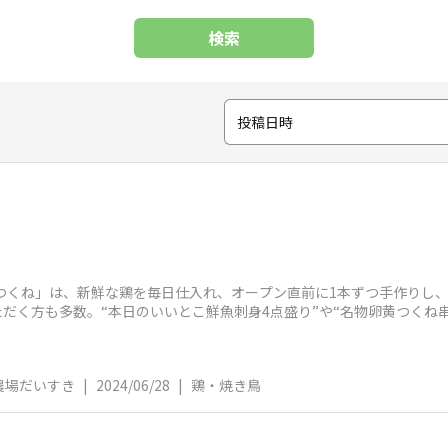
検索
投稿日時
つくね」は、新鮮な鶏を毎日仕入れ、オープン直前に1本ずつ手作りし
だく方も多数。“本日のいいとこ鮮魚刺身4点盛り”や“名物卵⻩つくね
【店舗
農場だいすき
|
2024/06/28
|
鶏・焼き鳥