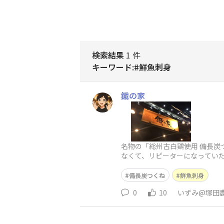
検索結果
1 件
キーワード:#鮮魚刺身
鐵の家
名物の「総州古白鶏使用 備⻑炭
なくて、リピーターになっていた
福の時間をお過ごしください。
備⻑炭つくね
鮮魚刺身
0
10
いずみ@塚田