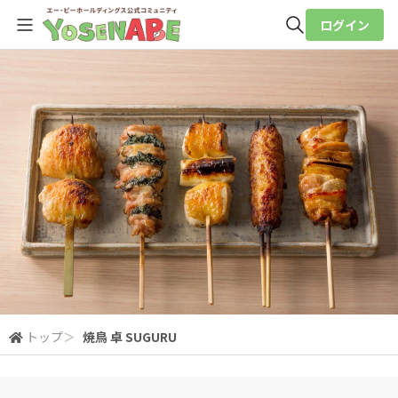
ログイン
全体検索
検索
トップ
＞
焼鳥 卓 SUGURU