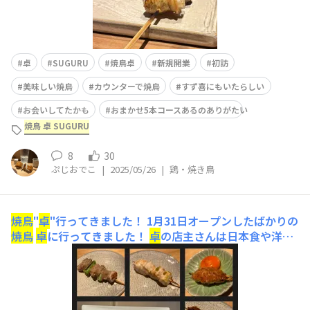
卓
SUGURU
焼鳥卓
新規開業
初訪
美味しい焼鳥
カウンターで焼鳥
すず喜にもいたらしい
お会いしてたかも
おまかせ5本コースあるのありがたい
焼鳥 卓 SUGURU
8
30
ぷじおでこ
|
2025/05/26
|
鶏・焼き鳥
焼鳥
"
卓
"行ってきました！
1月31日オープンしたばかりの
焼鳥
卓
に行ってきました！
卓
の店主さんは日本食や洋食
も経験が豊富な実力派の方で、焼き鳥も一味も二味も違う
素敵な方でした✨ どの串も絶品でしたが、月見つくねは
その中でも一際印象的でした🌕黄身は初めて見た大きくて
濃厚で、箸でもつかめるくらい🥚特別な鶏の