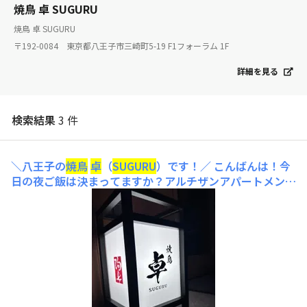
焼鳥 卓 SUGURU
焼鳥 卓 SUGURU
〒192-0084 東京都八王子市三崎町5-19 F1フォーラム 1F
詳細を見る
検索結果
3 件
＼八王子の
焼鳥
卓
（
SUGURU
）です！／
こんばんは！今
日の夜ご飯は決まってますか？アルチザンアパートメント
八王子のサガラです！！ 今日はどこか飲みに行きたい
な〜。そんな貴方はぜひ、ちょっと落ち着いた空間で当店
自慢のこだわり地鶏・銘柄鶏を使った
焼鳥
を召し上がって
見てはいかがでしょう！ 備長炭でじっくり焼き上げた
焼
鳥
は、外