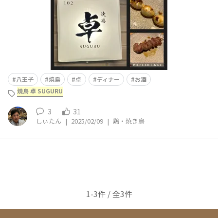
八王子
焼鳥
卓
ディナー
お酒
焼鳥 卓 SUGURU
3
31
しぃたん
|
2025/02/09
|
鶏・焼き鳥
1-3件 / 全3件