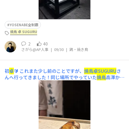
YOSENABE全制覇
焼鳥 卓 SUGURU
2
40
さがら@AP人事
|
09/30
|
鶏・焼き鳥
初
卓
🔰
これまた少し前のことですが、
焼鳥
卓
SUGURU
さ
んへ行ってきました！同じ場所でやっていた
焼鳥
高澤から
店主さんが変わり新規開業！ 日本酒からスタート🍶 初め
てだったので、ベーシックな
焼鳥
コースをオーダー。 リ
ーフサラダ🥗からスタート &n