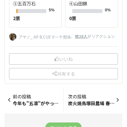
③五百万石
④山田錦
5%
0%
2票
0票
、
他28人
がリアクション
アヤノ_ AP B.CUEマーケ担当
いいね
共有する
前の投稿
次の投稿
今年も"五凛"がやってきました‼️
炭火焼鳥塚田農場 春の新メニューご紹介🐔🌸