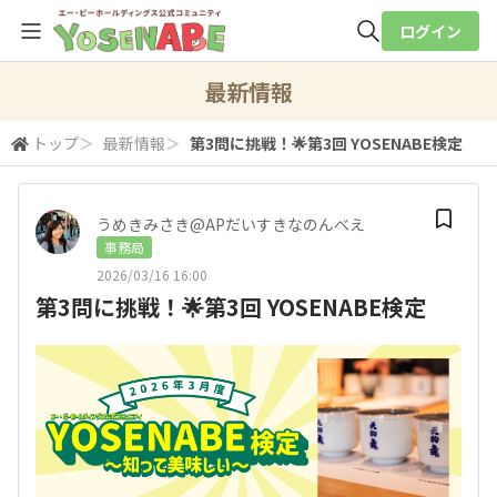
ログイン
全体検索
最新情報
トップ
＞
最新情報
＞
第3問に挑戦！🌟第3回 YOSENABE検定
検索
うめきみさき@APだいすきなのんべえ
事務局
2026/03/16 16:00
第3問に挑戦！🌟第3回 YOSENABE検定