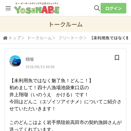
ログイン
全体検索
トークルーム
トップ
＞
トークルーム
＞
フリートーク
＞
【未利用魚ではなく魅了
検索
翔瑠
2026/06/15 00:06
【未利用魚ではなく魅了魚！どんこ！】
初めまして！四十八漁場池袋東口店の
井上翔瑠（いのうえ かける）です！
今回はどんこ（エゾイソアイナメ）についてご紹介さ
せていただいきます！
このどんこはよく岩手県陸前高田市の契約漁師さんが
送ってくれています。