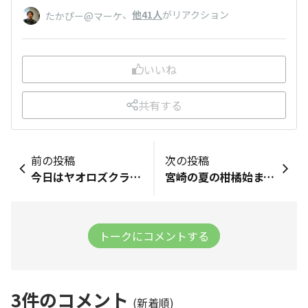
、
他41人
がリアクション
たかぴー@マーケ
いいね
共有する
前の投稿
次の投稿
今日はヤオロズクラフトにお邪魔させて頂きました！やっぱりビールですよね🍺疲れたあとのビールとコーラは世界一です！看板メニューの地鶏のパリパリジューシーチキンも炭じゃない良さも味わえますが、個人的には、、、、クリームチーズが最高でした！！ビールの良さをヤオロズだからこそ感じれました！クリームチーズみなさん食べてくださいー！以上さとしからでした！
宮崎の夏の柑橘始まってるなぁ〜 早出しのハウスものはお高い… めまいがしそうな真夏の果実。。。
トークにコメントする
3
件のコメント
(新着順)