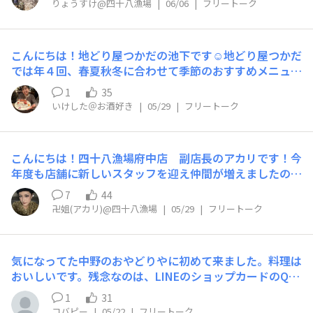
間 月〜金11:30〜14:00, 17:00〜23:00
りょうすけ@四十八漁場
|
06/06
|
フリートーク
い理由深海生物なので脂のりがよい！鮮度落ちが早いた
ランチもやってます🍚 定休日：土日祝日
め、基本的には産地で消費されることが多い中、漁師直結
ご予約、ご来店どしどしお待ちしております！♡YOSENA
の強みを活かしたスピード感でよんぱちでも食べられる鮮
BE投稿みたよ！って方には素敵な特典があるかも😆___
こんにちは！地どり屋つかだの池下です☺️地どり屋つかだ
度で届けられております！・おすすめ調理法『白焼き』🔥
_________________挨拶申し遅れました…四十八漁
では年４回、春夏秋冬に合わせて季節のおすすめメニュー
皮目の香りが香ばしく、思ってるよりも多めのワサビとと
場九段下店の大里愛美(おおさとまなみ)と申します！1年
をご用意しています！先日、ちょうど夏のおすすめの試食
もに食べれば口の中が幸せになる！『揚げ出し』🍆現在開
1
35
半ぶりに九段下店に戻ってまいりました！！✨飲むの食べ
会が行われたので、その一コマをシェアしたいと思います
催中の高知フェアの甘長唐辛子、土佐鷹ナスと組み合わせ
いけした＠お酒好き
|
05/29
|
フリートーク
るの大好き野郎…どころではないかも💦笑長くなってしま
🌻地どり屋つかだは1店舗しかないお店なので、ここでし
た満足度の高い一品！・食べた感想白焼き→焼く前は皮目
うので自己紹介はまたの機会に😆これからもたくさんの
か食べられないこだわりの料理が並びます♪夏は美味しい
に独特な匂いがありますが、焼くとあら不思議！香ばしく
人の胃袋と心を鷲掴みにしていきます！♡長くなりました
魅力的な食材がたくさんあるので、どんな料理がメニュー
良い香りに！通常のマアナゴに比べて、脂が多いためワサ
が、以上とさせていただきます！皆様お待ちしておりま
こんにちは！四十八漁場府中店 副店長のアカリです！今
に並ぶのかとても楽しみですね😄6月の中旬頃に切り替わ
ビをたっぷりめが美味い！旨味も強く身も柔らかいため、
す〜☺️！！今日もハッピーな1日になりますように✴︎
年度も店舗に新しいスタッフを迎え仲間が増えましたので
る予定です！お楽しみに🐓
蒲焼よりも白焼きがベター！揚げ出し→身が多少薄く脂が
府中店より輝いているスタッフ2名！ご紹介させてくださ
7
44
乗っているため、あえて長めの揚げ時間にすることでサク
い！まず1人目は、4月に入社したフレッシュな大学一年
卍姐(アカリ)@四十八漁場
|
05/29
|
フリートーク
ジュワ感が出ます！それをアツアツのお出汁に高知のお野
生東野舜（しゅん）くんです！知らないこと、できないこ
菜とともに浸したらもう言うことなし！数に限りがござい
とは常に自分から知識を追求する前向きな姿勢がかっこい
ますので、売り切れ御免とさせて頂きます！深海のアナゴ
い新魚人くんです！---------------------------------------------
こと黒ハモちゃんにぜひ会いに来てください！四十八漁場
気になってた中野のおやどりやに初めて来ました。料理は
---------東野 舜東京出身。明治大学文学部1年生です！食
川崎店のりょうすけでした！
おいしいです。残念なのは、LINEのショップカードのQR
べることが大好きで、いつも美味しい賄いに助けられてい
コードが作成中って言われ、押すことが出来ませんでし
ます😌◯仕事内容ホール接客業務◯仕事のこだわりお客
1
31
た。行ってもスタンプは押せませんので、行かれる方は注
様に満足していただける接客を目指し、一人ひとりの表情
コバピー
|
05/22
|
フリートーク