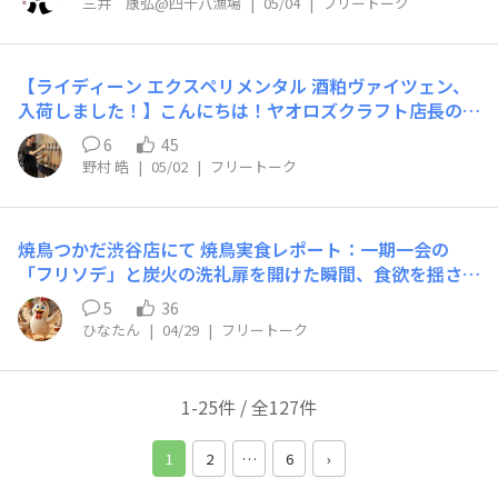
店に！お待ちしております(*^^*)
でお待ちしております！
三井 康弘@四十八漁場
|
05/04
|
フリートーク
ア真っ盛りの横浜店の本気盛り紹介……いかがでしたでし
り‼️・美味しい理由沖出しに行って厚岸湖のプランクトン
ょうか？明日以降も、その時々の素晴らしい魚盛り込んで
をたっぷり含ませ、また沖から牡蠣を取ってきて殻につい
いきますよ❗️（今日からの本気盛りには、これまた脂乗り
たゴミや汚れを落としまた海に吊るす作業を繰り返し豊か
【ライディーン エクスペリメンタル 酒粕ヴァイツェン、
バッチリな、佐賀串浦伊藤さんのアイゴもおのせしま
な自然な力と越野さんの努力と拘りと愛と想いが乗った最
入荷しました！】こんにちは！ヤオロズクラフト店長の野
す！）その他にも・抜群の鮮度や他者多様な魚種楽しんで
強牡蠣‼️・おすすめ調理法天ぷらも美味しいけどやっぱり
村です。今回は、今しか飲めない限定ビールのご案内で
もらうための多様な薬味（京都産九条ネギ、粗塩、柑橘、
生で‼️・食べた感想身入り良く濃厚な味わい、そして食感
6
45
す。八海山のクラフトビールブランド「RYDEEN BEER」
奄美酢味噌、生姜等々…）🧂・氷嚢など、生産者さんから
も良く噛めば噛むほど牡蠣の旨味がジュワーっと‼️数に限
野村 皓
|
05/02
|
フリートーク
が、久しぶりに試験醸造シリーズ「エクスペリメンタル」
届いた魚を完璧な状態保つための料理人の取り組み🐟
りがございますので、売り切れ御免とさせて頂きます！是
を発売しました。今回のテーマはなんと『酒粕』。日本酒
👩🏻‍🍳など、生産者さんも、商材も、料理人も、伝えるホ
非、秋葉原店で越野さんの愛した牡蠣を食べに来て下さ
蔵ならではのチャレンジで、酒粕を使ったクラフトビール
ールスタッフでさえ！全てが本気の、「本気盛り」です🔥
い‼️四十八漁場AKBからでしたーー🫰
焼鳥つかだ渋谷店にて 焼鳥実食レポート：一期一会の
は今回が初とのことです。使用しているのは、本醸造の酒
是非お近くお立ち寄りの際は、四十八漁場で、その時々の
「フリソデ」と炭火の洗礼扉を開けた瞬間、食欲を揺さぶ
を搾ったばかりの新鮮な酒粕。素材の鮮度にもこだわっ
鮮魚を楽しんでみてくださいね！それでは、四十八漁場で
る炭の香ばしい匂いに包まれる。今日のお目当ては、一羽
た、日本酒蔵ならではの一杯です。グラスに注ぐとバナナ
またお会いしましょう🫰……以上、横浜より、岸本がお届
5
36
からわずか一串分しか取れないという希少部位「フリソ
のような甘く華やかな香りが広がり、口に含むと心地よい
けいたしました😊
ひなたん
|
04/29
|
フリートーク
デ」だ。究極の希少部位「フリソデ」の衝撃まずはその
酸味とほんのりとしたお米の甘さ。後味には酒粕由来の
「フリソデ」から。手羽元と胸肉の間に位置するこの部位
青々としたアロマが抜け、爽やかで何杯でも飲み進めてし
は、まさに鶏肉のいいとこ取り。炭火で丁寧に炙られた皮
まいそうな一杯に仕上がっています。試験醸造のため製造
1-25件 / 全127件
目は驚くほどパリッと香ばしく、歯を立てれば中から瑞々
量はごくわずか。ヤオロズクラフトへの入荷は30樽限定
しくジューシーな肉汁が溢れ出す。胸肉のような上品な旨
で、今月末〜来月頭には終了の見込みです。この機会をぜ
1
2
…
6
›
味がありながら、手羽特有のコクのある脂も感じられ、そ
ひお見逃しなく。皆様のご来店をお待ちしております！
のコントラストに思わず笑みがこぼれる。宮崎の魂を宿す