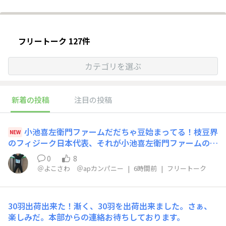
フリートーク 127件
カテゴリを選ぶ
新着の投稿
注目の投稿
​​小池喜左衛門ファームだだちゃ豆始まってる！​枝豆界
NEW
のフィジーク日本代表、それが小池喜左衛門ファームのだ
だちゃ豆です。バッキバキに割れた腹筋のように張り裂け
0
8
んばかりのパンパンに膨れ上がっています。今年は雨が続
＠よこさわ ＠apカンパニー
|
6時間前
|
フリートーク
いてましたが、ようやく天候が回復して満を持して我も我
もとパンパンになってきました。風味豊かな早生甘露、是
非食べてみて！
30羽出荷出来た！漸く、30羽を出荷出来ました。さぁ、
楽しみだ。本部からの連絡お待ちしております。