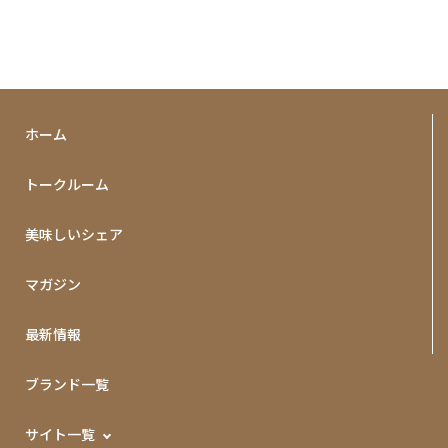
炭火焼き次に供されたのは、宮崎が誇る食文化の結晶、モ
モ肉の炭火焼きだ。力強い火力で一気に焼き上げられた肉
は、炭の色を薄く纏い、野性味溢れる香りを放つ。噛み締
めるたびに押し返すような弾力があり、噛めば噛むほど地
鶏本来の濃い味わいが口いっぱいに広がっていく。一本に
集中する贅沢な時間この店の素晴らしさは、一本一本が最
ホーム
高の状態で供されることにある。大皿に盛られるのではな
く、焼き上がった瞬間に目の前へ届くスタイル。そのた
トークルーム
め、常に「今が一番美味しい温度」で鶏と向き合うことが
できる。総評一串ごとに異なる表情を見せる鶏の部位。そ
美味しいシェア
れを炭火という魔法で昇華させる職人の技。一本、また一
本と運ばれてくるたびに、五感が研ぎ澄まされていく。希
少なフリソデと、伝統のモモ焼き。それらをゆっくりと味
マガジン
わう時間は、まさに大人のための贅沢で幸せなひとときだ
った。
最新情報
ブランド一覧
サイト一覧