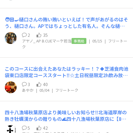
す！・熊本天草ブランド真鯛✨みやび鯛🐟一般的な真鯛
岡ではBARで7年、居酒屋で4年勤務していました！◯仕
フキの3点❕生本マグロとは、希少で価値あるクロマグロ
に比べてもちっとした食感が特徴です！！・高知 九石大
事内容営業前は仕込、料理長不在の時は魚を捌かせてもら
（通称本マグロ）の中でも、冷凍を挟まず生で仕入れたも
敷定置網 メジナ神経〆、血抜き、活け越しされた新鮮な
ったりしています。営業中はキッチン内の色んなポジショ
の。日のよって店舗に届く部位も違うのですが、この日は
🧑🏻‍🍳樋口さんの賄い賄いといえば！で声があがるのはそ
メジナでございます✨・徳島 ヒゲソリダイ🐟・北海道
ンをさせてもらっています。◯仕事のこだわりその日出勤
カマ付近の大トロ！舌の体温で脂が溶け、甘みが口いっぱ
う、樋口さん。APではちょっとした有名人。そんな樋口
産 水タコ🐙コリコリ食感！！・カニの共和え かにみそ
した人がスムーズに営業出来るよう、準備をすること。最
いに広がります❗️ヒラソウダガツオは、九石大敷組合さん
さんにお願いして最近作った賄いを教えてもらいました
とほぐし身を和えたものです！・福岡 糸島 シロアシエ
2
35
近はなるべくコミュニケーションを取ること、見た目から
のブランドフィッシュ！💪人によっては、「赤身魚の最高
👏🏻___ 以下、樋口さんの文章ですあんかけお好みやキ
ビ🦐頭に味噌も詰まっているのでご一緒にお楽しみくださ
アヤノ_ AP B.CUEマーケ担当
|
05/15
|
フリートー
事務局
美味しそう！と思っていただけるような料理を出すことを
峰」「本ガツオ以上の旨み」と評されることも少なくな
ッシュ！卵白と黄身割れた玉子 冷蔵保管して足りない
い✨・北海道産 イタヤ貝の貝柱🐚自家製の酢味噌も絶品
ク
意識しています！◯仕事のやりがい忙しい営業を皆で終え
い、そんな味わいの魚です！ただ鮮度落ちが早く、通常な
分 玉子足す 2個ぐらいキャベツ 玉ねぎ ニラ ハツ
です✨奄美大島のソテツ味噌をベースに作られた酢味噌で
た時の達成感。四十八漁場ならではの強み本気盛りや1本
かなか地元以外では食べれません。この最高の魚が首都圏
掃除した部分？ を刻んで フライパンで炒める玉子地
す！！白身魚、タコ、貝などと相性抜群✨✨残ったツマや
魚を調理すること。1番はお客様から「美味しかった！」
の飲食店で食べられるのも、九石大敷組合さんの“九石締
に 水 酒 白だし入れて フライパンに入れる この
ネギも最後まで酢味噌で美味しく召し上がれます！
このコースに出会えたあなたはラッキー！？🍀芝浦食肉池
と言って頂けることです！◯おすすめの魚 調理法生の刺
め”と丁寧な品質管理があってこそ！ちなみに赤身魚大好
時 木耳 紅生姜 ネギも入れる蓋をして両面弱火で焼く
袋東口店限定コーススタート‼️☆土日祝昼限定2h飲み放題
身にゴマだれをかけて食べる、ゴマサバが好きです！-----
きな私は、もう九石のヒラソウダにメロメロです♡最後は
小鍋に 酒 醤油 ほんだし 白だし 水入れて 沸か
付きセット2980円(税込)乾杯生ビール付き🍻※+500円(税
-------------------------------------------------荒木さんは入社
ハマフエフキ！こちらも九石大敷組合さんのイチオシの魚
し カタクリでとろみ付けて あんに切り分けて あんか
3
40
込)で生ビールも飲み放題！・出来たて生キムチ・枝豆・
してまだ半年ほどですが未経験ながら魚捌きの勉強にも熱
です❗️なかなか飲食店で見かけること少ないこのお魚。旬
あやか
|
05/04
|
フリートーク
けて 青のり かつおぶし かけて 完成っ！！_____
豚タンネギ塩・コリコリの塩焼き・ポテトフライ☆月～木
心に取り組んでおり今では料理長に代わってお刺身や一本
は地域によってマチマチで、諸説ありますが晩春のこの個
すこしクセのある文。これ樋口節。店舗にある材料で作れ
限定2h飲み放題付きセット2980円(税込)乾杯生ビール付
魚のオーダーもこなしています！これからの成長に期待で
体は凄まじく！おろしてびっくりの、まっっっっ白な身！
るかと思いますのでぜひ参考にしてみてください🍳
き🍻※+500円(税込)で生ビールも飲み放題！・出来たて
すね！以上、府中店より2名のスタッフ紹介でした！府中
まるでパールです🦪💍ブリの腹側かと見間違えるくらいの
四十八漁場秋葉原店より美味しいお知らせ‼️北海道厚岸の
生キムチ・酢もつ・豚タンネギ塩・めんたま・ポテトフラ
店は他にも元気でパワフルなスタッフ勢揃い！お料理も、
白濁ぐあいで、それだけ脂がのっているんですね！鮮度管
熱き牡蠣漢からの贈りもの🌊四十八漁場秋葉原店に【83
イ※2名様から。※予告なく変更、終了する場合がござい
四十八漁場では府中店限定で、おでんのメニューもご用意
理バッチリで身質もよく、上品な旨みと抜群の脂の甘み
（やっさん）oyster】が入荷しましたので紹介させてい
ます。※当日でも承ります。GWもぜひ芝浦食肉池袋東口
しております！是非近くにご用の際は四十八漁場 府中店
5
42
に、度肝すら抜かれてしまいました！〜・〜・〜高知フェ
ただきます！‼️・産地・漁師北海道厚岸 越野泰司さんよ