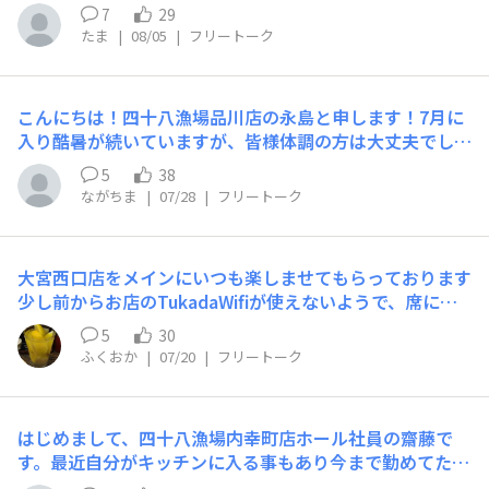
7
29
たま
|
08/05
|
フリートーク
こんにちは！四十八漁場品川店の永島と申します！7月に
入り酷暑が続いていますが、皆様体調の方は大丈夫でしょ
うか？？？品川店は冷房ガンガンで寒いくらいにお客様を
5
38
お出迎えしております！！夏といえば、やっぱりビールで
ながちま
|
07/28
|
フリートーク
すが、品川店の特徴！日本酒！！！夏酒！！！少しご紹介
させていただきます！写真は一部ではございますが、現在
品川店で販売している季節限定の日本酒と、裏酒でござい
大宮西口店をメインにいつも楽しませてもらっております
ます。その中でも本日は2本ご紹介したいと思います。ま
少し前からお店のTukadaWifiが使えないようで、席によ
ずはこちら。日本の中で最も人気があると言っても過言で
ってはスマホの電波も弱く、注文に難儀することがありま
はない、而今！！！岡山県産朝日米を100%使っており、
5
30
す関係者の方にご確認頂ければ幸いです※こちらの投稿に
爽やかな味わいですが、単体ではなく、料理などと合わせ
ふくおか
|
07/20
|
フリートーク
相応しく無ければ削除してください
やすい一杯となっております!自分のおすすめは、味の濃
い煮付けなどにも負けないくらい合うと思います！通常で
は頼めないので、是非スタッフにお問い合わせ下さい！！
はじめまして、四十八漁場内幸町店ホール社員の齋藤で
2本目はこちら！山形よりくどき上手！出羽燦々2
す。最近自分がキッチンに入る事もあり今まで勤めてた飲
2%！！！磨き22%は中々見れない一杯です。口当たりは
食店でも基本自分が賄いを作ってたので今のお店でもスタ