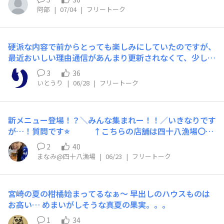
ニューを紹介させていただきます！そもそも広田つぶと
度した旨の説明です。-------------５日は店長不在のため、
阿部
|
07/04
|
フリートーク
は…？という方もいらっしゃると思います。正式名称は
御社従業員Ｋ岡さんがヘルプで来られていました。彼女に
「アヤボラ」、一般には「毛つぶ」等と呼ばれています。
調査するように依頼していますので、まずは彼女に確認し
元々は15年前に起きた震災…そこから産地である広田湾
てください。それでも進まなければ、撮影した画像を開示
硬派な内容で前からとっても楽しみにしていたのですが、
を知ってもらい、立ち直るために名付けられた名前とのこ
します。近隣の塚田農場 川崎たちばな通り店が閉店して
最近おいしい理由通信があんまり更新されなくて、少し寂
と。毛蟹や水タコを狙うカゴ漁で混獲してしまう貝で、厄
いるにもかかわらず、従業員ファーストの接客は許せませ
しく感じてます。また以前のように再開いただけることを
介なことにカゴの中の餌ばかりか、本来の狙いである毛蟹
3
36
ん‼️
楽しみにしてます！
や水タコ、ドンコまでもを食べてしまう大食漢。そのくせ
いとうり
|
06/28
|
フリートーク
広田つぶ自体には価値はつかず、漁師からしたらたまった
ものではありません！どうにかこの厄介モノを成敗できな
いものか…と困っていたところ、APと手を組んで商品開
新メニュー登場！？＼みんな集まれー！！／いきなりです
発し、当時はガリバタ焼きで提供しておりました。ここ最
が…！質問です⭐️ ↑こちらの店舗は四十八漁場〇〇
近仕入れが復活し、西新宿では新たなおすすめメニューと
〇店でしょうか？🍣…？🍤…？正解は…………！四十八漁
2
40
して提供させていただいてます！まずは磯辺天！広田ツブ
場九段下店です！✨6月17日(水)より新メニュー登場しま
まなみ@四十八漁場
|
06/23
|
フリートーク
が持つ磯の香りと海苔の香りが重なり、食感も楽しくお酒
した！！新メニューは全部で6品！お酒に合う酒肴料理か
が進みます🍶続いてブルギニョンバター焼き！ブルゴーニ
ら〆の一品まで幅広く増えております🍶\ちょびっと公開/
ュ地方伝統の合わせバターで、一般的にはエスカルゴに使
〇ウフマヨ天中身とろ〜り揚げたて濃厚半熟卵に今回大活
われてるのが有名かなと思います。オクラ･マッシュルー
宮崎の夏の柑橘始まってるなぁ〜 早出しのハウスものは
躍の『赤酢マヨ（マヨ、赤酢、粒マスタード）』をかけて
ムも添えて旨みを蓄えてますので、ワインと合わせていた
お高い… めまいがしそうな真夏の果実。。。
召し上がっていただく見た目よし！味よし！隠れ推しメニ
だければと🍷仕入れに限りがありますので売り切れ御免と
ュー♡〇イワシのぶっかけポン酢ありそうでなかったぶっ
1
34