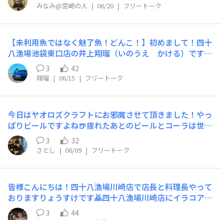
なりますが、是非ご賞味ください♪​
かけポン酢系！金華イワシを使用！(脂のりが抜群)そし
みなみ@宮崎の人
|
06/20
|
フリートーク
て、ただのポン酢ではなく、「梅ポン酢」です！！定番に
ちょいアクセントを！！天ぷらを塩とつゆで食べるだけは
なく、「それ以外」の食べ方でもっともっと楽しんでいた
【未利用魚ではなく魅了魚！どんこ！】初めまして！四十
だきたいという想いから新メニューとなりました！✨つま
八漁場池袋東口店の井上翔瑠（いのうえ かける）です！
める天ぷらって最高！！😆🍻続いてはドリンク！九段下
今回はどんこ（エゾイソアイナメ）についてご紹介させて
3
42
店名物やかん酎？！〇金のやかん酎10種類からお選びい
いただいきます！このどんこはよく岩手県陸前高田市の契
翔瑠
|
06/15
|
フリートーク
ただけます！お値段3.5倍の量は5倍っっ！注いで、注がれ
約漁師さんが送ってくれています。始まりは東日本大震災
てお得に楽しい！みんなでワイワイやかんがまた良いんで
がきっかけで当時陸前高田市は膨大な被害が出てしまった
すよね〜♡あとは私のおすすめ👀〇コダマバイスサマー！
のですが当時のスタッフさんが実際に陸前高田市に足を運
〇梅干し入りのバイバイスサワー！なんだか懐かしい味が
今日はヤオロズクラフトにお邪魔させて頂きました！やっ
び漁師さんとタッグを組んで建て直していく過程の一つと
する…↑ホッピー&バイスがあるだけで下町感があって私
ぱりビールですよね🍺疲れたあとのビールとコーラは世界
なったのがどんこです！どんこは未利用魚の一種で鮮度落
は好きです♡ホッとする感じ。サラリーマンが多い街九段
一です！看板メニューの地鶏のパリパリジューシーチキン
ちが早かったり見た目に賛否両論あったりとなかなか市場
3
32
下ですが、みんなが落ち着くお店で帰ってきたくなる場所
も炭じゃない良さも味わえますが、個人的には、、、、ク
では流通せずに捨てられていました。しかし、そこで当時
さとし
|
06/09
|
フリートーク
でありたいなぁ…__________________________
リームチーズが最高でした！！ビールの良さをヤオロズだ
のスタッフさんが神経締めという工程を築き鮮度がいいど
_新メニュー紹介これぐらいにしておきます！あとはぜひ
からこそ感じれました！クリームチーズみなさん食べてく
んこを贈ることに成功しました！当時の四十八漁場の料理
ぜひ！直接お店で楽しんでいただきたいです！！新宿から
ださいー！以上さとしからでした！
長の方々も普段のどんこと神経締めのどんこの違いに気づ
皆様こんにちは！四十八漁場川崎店で店長と料理長やって
も電車で9分🚃〒101-0051東京都千代田区 神田神保町3-4-
いてくれました！こんな思い出深いお魚のどんこを未利用
おりますりょうすけです🙇四十八漁場川崎店にイラコアナ
10 柳川ビル1F地下鉄半蔵門線「九段下駅」5番出口徒歩2
魚とは言わず魅了魚と言ってくれるように僕も日々お客様
ゴ(通称黒ハモ)がたくさん入りましたので紹介させていた
分地下鉄半蔵門線「神保町駅」A2番出口徒歩3分営業時
3
44
にご紹介させていただきます！
だきます！✨・産地・漁師北海道は道東地方より・美味し