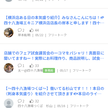
意して下さい。下の画像です。
やお言葉から「今、何を求めているのか」を常に考えなが
ら行動することを心がけています。また、「また来た
い！」と思っていただけるよう、本気盛りや岡持ちなど、
【横浜店ある日の本気盛り紹介】みなさんこんにちは！🌱
四十八漁場ならではの魅力をしっかりお伝えすることを意
四十八漁場エキニア横浜店店長の岸本と申します！四十八
識しています！◯仕事のやりがい岡持ちを紹介した際に、
漁場では高知フェアも大きな盛り上がりを見せており、岡
2
44
お客様が興味を持って「面白い！」と言ってくださる瞬間
持ち鮮魚などで高知県の一本売り鮮魚も多く楽しんでいた
岸本紘明
|
05/22
|
フリートーク
や、自分がおすすめしたお魚を綺麗に食べ切っていただけ
だいている中ですが……❗️本日は当店看板メニューの刺身
たお皿を下げる時に、大きな達成感を感じます。さらに、
本気盛りにも、高知の九石大敷組合さんからビカビカの魚
年齢の近い仲間たちと協力しながら営業できることも、こ
種多く届いておりますので、今日はそんな本気盛りの紹介
の仕事の大きなやりがいです！◯おすすめの魚と調理法岡
店舗でのフェア試食講習会の一コマをパシャリ！真面目に
を致します🤭​◾️本気盛りとは？いろんな産地から、旬の魚
持ち鮮魚のお刺身です！お魚を身だけでなく骨まで余すこ
聞いてますねー！実際にお料理作り、商品説明し、試食し
ももちろん、なかなか市場では見ないような珍しい魚ま
となく楽しめるところが最高です！--------------------------
て、メモ！忙しい講習会です！笑お客様に産地のこだわり
で、なんと10点も盛り合わせているのがこの本気盛り❗️鮮
1
33
----------------------------舜は人生初アルバイトということ
を伝えるために大切な時間でもあります！
度感や多様な魚種・薬味もさることながら、漁師の一手間
太一@四十八漁場
|
05/17
|
フリートーク
事務局
ですがお客様との関わりの中でしっかりやりがいを見出し
感じられるのが四十八漁場クオリティです☺️〜・〜・〜◾️
て働いてくれる常にお客様想いなスタッフであることがわ
横浜店 5/21の本気盛り🐟この日は高知フェアまっさか
かりますね！続いて、昨年末にキッチン社員として入社し
り。繋がりあり、想いやこだわり詰まった素晴らしい魚送
【〜四十八漁場つくば〜】働いてる杉山です！！！本日の
た荒木悠人さんの紹介です！----------------------------------
ってくださる九石大敷組合さんの魚も多く盛り込まれてお
〈刺身本気盛り〉を紹介させて頂きます🐟本日のライン
--------------------荒木悠人福岡県出身趣味はお酒を飲むこ
ります🔥どの魚も全て自信をもってオススメできるものば
ナップは北海道 炙り〆サバ長崎 生本鮪🐟貝水晶
とと、野球観戦です東京には去年の10月に引っ越してき
2
32
かりなのですが、この日の個人的目玉は①長崎 鷹島 生本
🐚 梅水晶をベースにアサリや貝ひもを和えたもので
ました。いつか東京ドームで野球観戦してみたいです！福
四十八漁場つくば 杉山
|
05/16
|
フリートーク
マグロ②高知 須崎 ヒラソウダガツオ③高知 須崎 ハマフエ