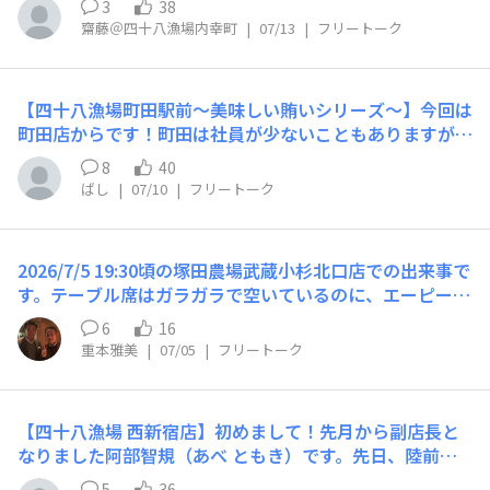
3
38
素晴らしく飲みやすく、それでも尚、しっかりとした米の
ッフさんの賄いを作りたいと思いキッチンに入った際は自
齋藤＠四十八漁場内幸町
|
07/13
|
フリートーク
旨みが感じられ、辛口の風味も感じられます。こちらはあ
分が賄いを作っております。その一部をご紹介したいと思
っさりとしたおつまみ系に合わせるのが良いと思います！
います。写真1枚目 鶏チリ海老チリの鶏肉バージョンで
こちらもスタッフまでお問い合わせ下さい！裏酒は非常に
すね。美味しく作るコツとしては鶏肉を油で揚げる際は火
無くなりやすくなっていますので、是非お早めにご来店下
【四十八漁場町田駅前～美味しい賄いシリーズ～】今回は
を通すのは8割ほどにしておく。刻みねぎを炒め、火が通
さい！以上品川店の永島がお送りしました！
町田店からです！町田は社員が少ないこともありますが、
ったら鶏肉を入れる前に先に調味料を入れケチャップの余
賄いをアルバイトが率先して作ってくれます！アルバイト
分な水分を飛ばし乳化直前で鶏肉を入れ全体をよく絡めな
8
40
が作ることで、調理技術の向上だけでなく、アルバイト同
がら鶏肉にしっかり火を通す。これさえ守れば誰が作って
ばし
|
07/10
|
フリートーク
士のモチベーションなどにも繋がってます。忙しい営業の
も美味しく出来ます！写真2 棒棒鶏(魚の皿)とキクラ
あとの賄いはスタッフにとって至福のひと時です！どれだ
ゲ・豚肉・玉子のオイスターソース炒め写真3 鶏フリッ
け忙しくて疲れても美味しい賄いがあれば終わった後には
ターのハニーマスタードマヨ和え、メンチカツ(ランチの
2026/7/5 19:30頃の塚田農場武蔵小杉北口店での出来事で
みんなニコニコしながら食べてます！今回は「油淋鶏」
残り)ハニーマスタードマヨにはアルコールを飛ばした白
す。テーブル席はガラガラで空いているのに、エーピーホ
「冷しゃぶ」「鶏肉とナスとピリ辛炒め」の３種です！町
ワイン少量と濃い口醤油tsp1.5杯分隠し味に加えてます。
ールディングス従業員との理由だけで、二名客が座敷席を
田は男女問わず、ガッツリ食べるスタッフが多いのでアッ
6
16
賄いでは中華料理を作る事が多いのでたまには洋風のもの
利用していました。これは正しいのでしょうか❓当該二名
サリよりもコッテリ系が多いです！他にもロールキャベツ
重本雅美
|
07/05
|
フリートーク
を…と思って作ってみました。これ以外にも色々作ってま
のうち一名が御社従業員であることは、本人に確認済みで
や、手作りチャーシュー（味たま付き）、冷製パスタなど
すのでまた別の機会にでもご紹介出来ればと思います。お
す。正しくないのであれば、不正者を処分してください。
もあります！写真はどっかいっちゃたので次回のお愉しみ
客様へは料理長のお洒落な逸品を提供してますので是非一
当事者を特定できないのであれば、画像を撮影しているの
に！
度は内幸町店に足を運んでみてください！皆様のご来店心
【四十八漁場 西新宿店】初めまして！先月から副店長と
で開示します。なおテーブル席に案内されたエーピーホー
よりお待ちしております。以上、内幸町店齋藤がお送りし
なりました阿部智規（あべ ともき）です。先日、陸前高
ルディングス従業員は店員が勝手に案内したと主張してい
ました。
田の契約漁師から届きました広田つぶ！こちらを使ったメ
ます。一方、店員はエーピーホールディングス従業員を忖
5
36