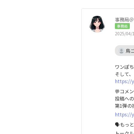
事務局＠
事務局
2025/04/1
鳥
ワンぽち
そして、
https:/
💬コメ
投稿への
第1弾の
https:/
🗣️も
トークル