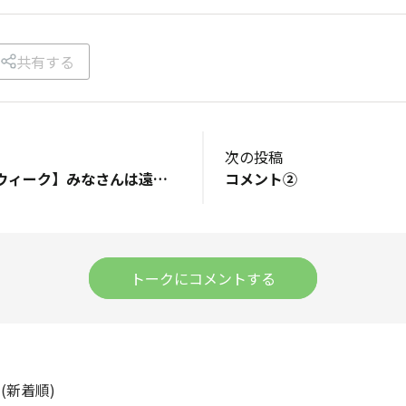
共有する
次の投稿
【来るゴールデンウィーク】みなさんは遠出やお出かけする予定はありますか？((私は元気に働く予定です)) もし遠出するならぜひこのお店に行って欲しい！または、行ってみたい！などありますか〜🧐？！ ちなみに、YOSEABEで詳細を知ることが出来ている、ニューオープンしたお店たちはお料理が魅力的なものが多くてめっっちゃ行きたいです☺️ ※最近仲良しの関根くんも貼り付けておきます笑
コメント②
トークにコメントする
ト
(新着順)