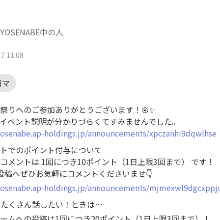
YOSENABE中の人
7 11:08
ゴマ
祭りへのご参加ありがとうございます！🌸✨
イベント説明が分かりづらくてすみませんでした。
/yosenabe.ap-holdings.jp/announcements/xpczanhi9dqwlhse
ントでのポイント付与について
コメントは 1回につき10ポイント（1日上限3回まで） です！
投稿へぜひお気軽にコメントくださいませ👇
/yosenabe.ap-holdings.jp/announcements/mjmexwl9dgcxppj
っとたくさん話したい！ときは…
ームへの投稿は1回につき20ポイント（1日上限3回まで）！