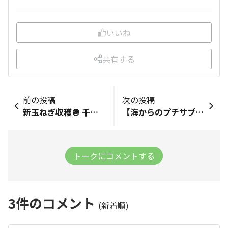
いいね
共有する
前の投稿
次の投稿
新玉ねぎ収穫🧅 千葉県白子町に来ています。 炭火焼鳥塚田農場で使用する新玉ねぎを 収穫してきました！ 玉ねぎの収穫初めてしました！ サクサク抜けて楽しかったです！ 店着までお楽しみにお待ちください🙇🏻‍♂️ 現場からは以上です🫡
【海からのプチサプライズ！】 昨日、刺身盛りのアズキバイ貝を仕込んでいると、 そこにはビックリ！ ちいさなヤドカリさんが！ 漁師にも見つからず、遥々お店まで到着するとは！ 海や自然のものを扱っているとたまにこんなこともあるんですね！ そこが面白い！☺️
トークにコメントする
3
件のコメント
(新着順)