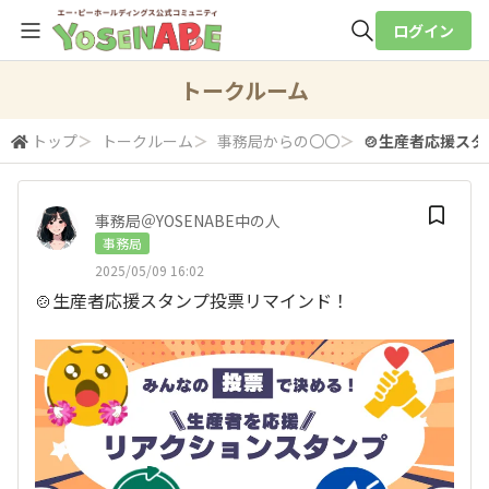
ログイン
全体検索
トークルーム
トップ
＞
トークルーム
＞
事務局からの〇〇
＞
🍲生産者応援スタ
検索
事務局＠YOSENABE中の人
事務局
2025/05/09 16:02
🍲生産者応援スタンプ投票リマインド！