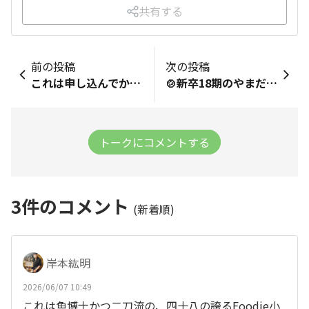
共有する
前の投稿
次の投稿
これは申し込んでからどのくらいで連絡いただけるものなんですか？
🍲新卒18期のやまださとしです！🍲推し店舗はどの店舗もめちゃくちゃいいです！自分はホルモンが大好きでまだ浅いですが芝浦食肉通い中です！🍲好きなメニューはホルモン焼きです！でもやっぱり地鶏は欠かせないです！🍲日本人の舌の底上げを一緒にしていきたいです！よろしくお願いいたします🙏
トークにコメントする
3
件のコメント
(新着順)
岸本紘明
2026/06/07 10:49
これは魚博士かつ二刀流の、四十八の誇るFoodie小