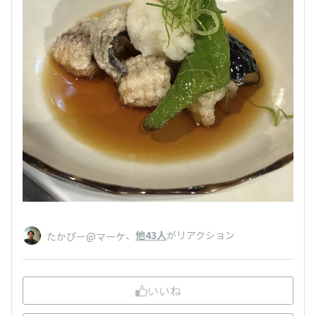
、
他43人
がリアクション
たかぴー@マーケ
いいね