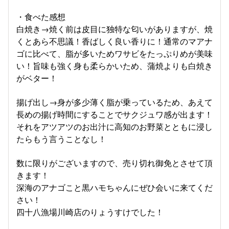
・食べた感想
白焼き→焼く前は皮目に独特な匂いがありますが、焼
くとあら不思議！香ばしく良い香りに！通常のマアナ
ゴに比べて、脂が多いためワサビをたっぷりめが美味
い！旨味も強く身も柔らかいため、蒲焼よりも白焼き
がベター！
揚げ出し→身が多少薄く脂が乗っているため、あえて
長めの揚げ時間にすることでサクジュワ感が出ます！
それをアツアツのお出汁に高知のお野菜とともに浸し
たらもう言うことなし！
数に限りがございますので、売り切れ御免とさせて頂
きます！
深海のアナゴこと黒ハモちゃんにぜひ会いに来てくだ
さい！
四十八漁場川崎店のりょうすけでした！