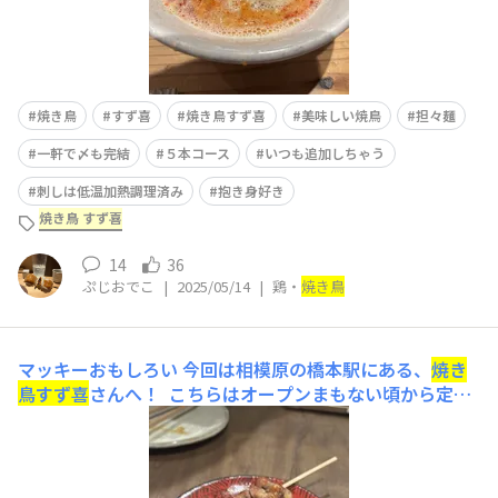
焼き鳥
すず喜
焼き鳥すず喜
美味しい焼鳥
担々麺
一軒で〆も完結
５本コース
いつも追加しちゃう
刺しは低温加熱調理済み
抱き身好き
焼き鳥 すず喜
14
36
ぷじおでこ
|
2025/05/14
|
鶏・
焼き鳥
マッキーおもしろい
今回は相模原の橋本駅にある、
焼き
鳥
すず喜
さんへ！ こちらはオープンまもない頃から定期
的に通わせていただいてます🐔 一本一本じっくり丁寧に
焼く焼鳥が美味しい！ スタイル的には以前投稿した八王
子の焼鳥高