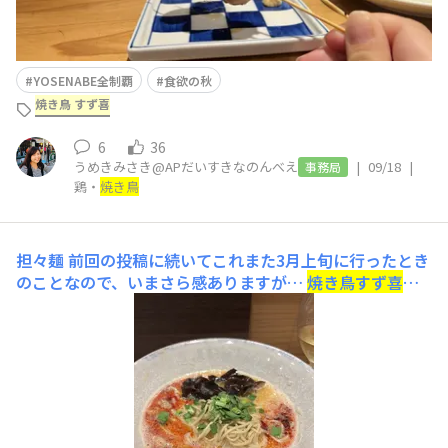
YOSENABE全制覇
食欲の秋
焼き鳥 すず喜
6
36
うめきみさき@APだいすきなのんべえ
|
09/18
|
事務局
鶏・
焼き鳥
担々麺
前回の投稿に続いてこれまた3月上旬に行ったとき
のことなので、いまさら感ありますが…
焼き鳥
すず喜
さ
んで初の担々麺をいただきました🍜 こってりめでそこま
で辛くない美味しいスープにネギがアクセントできくらげ
もいい仕事をしています！麺は細麺で追いすりゴマもでき
るので、全体的