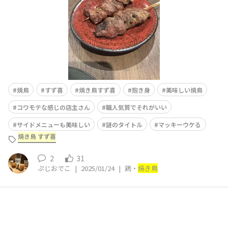
焼鳥
すず喜
焼き鳥すず喜
抱き身
美味しい焼鳥
コワモテな感じの店主さん
職人気質でそれがいい
サイドメニューも美味しい
謎のタイトル
マッキーウケる
焼き鳥 すず喜
2
31
ぷじおでこ
|
2025/01/24
|
鶏・
焼き鳥