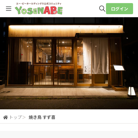
ログイン
全体検索
検索
トップ
＞
焼き鳥 すず喜