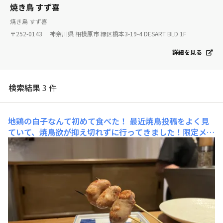
焼き鳥 すず喜
焼き鳥 すず喜
〒252-0143 神奈川県 相模原市 緑区橋本3-19-4 DESART BLD 1F
詳細を見る
検索結果
3 件
地鶏の白子なんて初めて食べた！
最近焼鳥投稿をよく見
ていて、焼鳥欲が抑え切れずに行ってきました！限定メニ
ューに「白子」とあって、真っ先に頼みました。初体験
✨ 他にもひととおり楽しみましたよ〜 YOSENABE全制覇
も目指して、、次はどこに行こうかな。