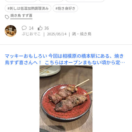
刺しは低温加熱調理済み
抱き身好き
焼き鳥 すず喜
14
36
ぷじおでこ
|
2025/05/14
|
鶏・焼き鳥
マッキーおもしろい
今回は相模原の橋本駅にある、焼き
鳥すず喜さんへ！ こちらはオープンまもない頃から定期
的に通わせていただいてます🐔 一本一本じっくり丁寧に
焼く焼鳥が美味しい！ スタイル的には以前投稿した八王
子の焼鳥高