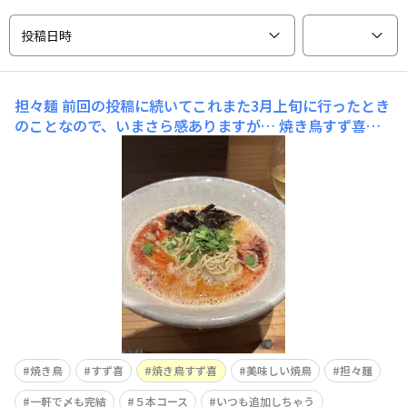
投稿日時
担々麺
前回の投稿に続いてこれまた3月上旬に行ったとき
のことなので、いまさら感ありますが… 焼き鳥すず喜さ
んで初の担々麺をいただきました🍜 こってりめでそこま
で辛くない美味しいスープにネギがアクセントできくらげ
もいい仕事をしています！麺は細麺で追いすりゴマもでき
るので、全体的
焼き鳥
すず喜
焼き鳥すず喜
美味しい焼鳥
担々麺
一軒で〆も完結
５本コース
いつも追加しちゃう