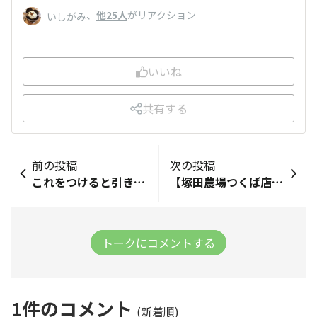
、
他25人
がリアクション
いしがみ
いいね
共有する
前の投稿
次の投稿
これをつけると引き締まるスタイルです！ キャンプでまた着けました塚田農場のサロン。 これで焼きや料理を作ると気が引き締まります(笑) 色々話を聞いていますが、APHDのベースは塚田農場！ 塚田農場には頑張ってほしいです！
【塚田農場つくば店 出店やってます！】 こんにちは！ 昨日今日と、茨城最大のお祭り、 「まつりつくば」 が開催中です！ 塚田農場つくば店では出店を出しており、 ○チキン南蛮 ○肉巻きおにぎり ○しろくまかき氷 を売ってます！！ 売り子のアルバイトさんたちも暑い中元気に販売しており、なんだか応援したくなっちゃいます！ 私は２日で全制覇してしまいました！！笑 来年は四十八漁場もやろうかな笑 四十八漁場でやるとしたら何が売れそうですかね！？！？
トークにコメントする
1
件のコメント
(新着順)