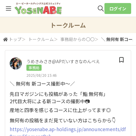
ログイン
全体検索
トークルーム
トップ
＞
トークルーム
＞
事務局からの〇〇
＞
＼ 無何有 新コース
検索
うめきみさき@APだいすきなのんべえ
事務局
2025/08/20 15:46
＼ 無何有 新コース撮影中〜／
先日マガジンにも投稿があった「鮨 無何有」
2代目大将による新コースの撮影中📷
産地と四季を感じるコースに仕上がってます◎
無何有の投稿をまだ見ていない方はこちらから👇
https://yosenabe.ap-holdings.jp/announcements/df