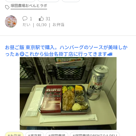
塚田農場おべんとラボ
1
31
だい
|
01/30
|
お弁当
お昼ご飯
東京駅で購入。ハンバーグのソースが美味しか
ったぁ😋これから仙台名掛丁店に行ってきます🚄
お弁当
東京駅
塚田農場
塚田農場OBENTO＆DELI