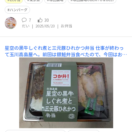
ハンバーグ
7
30
だい
|
2025/05/23
|
お弁当
星空の黒牛しぐれ煮と三元豚ひれかつ弁当
仕事が終わっ
て玉川高島屋へ。前回は銀鮭弁当食べたので、今回はお肉
のお弁当にしました。 しぐれ煮もひれかつも美味しかっ
た😋今度はハンバーグを食べてみようかな…？ 一眠りし
て夕方から飲み行きますよ🍺