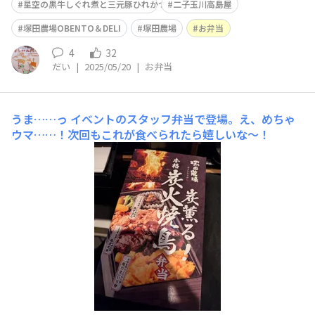
星空の黒牛しぐれ煮と三元豚ひれかつ弁当
二子玉川高島屋
塚田農場OBENTO＆DELI
塚田農場
お弁当
4
32
だい
|
2025/05/20
|
お弁当
うま……っ
イベントのスタッフ弁当で登場。え、めちゃ
ウマ……！次回もこれが食べられたら嬉しいな〜！