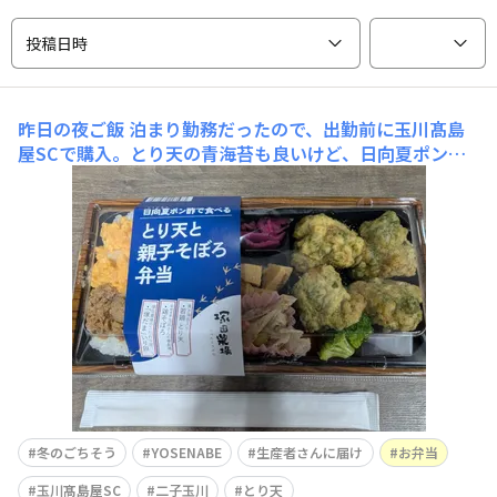
投稿日時
昨日の夜ご飯
泊まり勤務だったので、出勤前に玉川髙島
屋SCで購入。とり天の青海苔も良いけど、日向夏ポン酢
も良いですね😊勤務なので飲めないのが残念です。
冬のごちそう
YOSENABE
生産者さんに届け
お弁当
玉川髙島屋SC
二子玉川
とり天