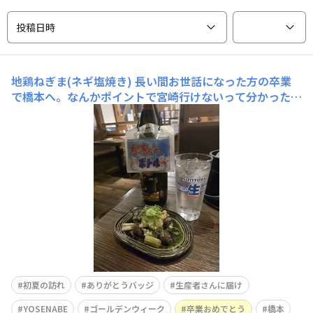
投稿日時
地鶏ねぎま(ネギ塩焼き)
長い間お世話になった方の卒業
で橋本へ。なんかポイントで宮崎行けないって分かった
ら、塚田農場から足が遠退いていました(笑)久しぶりの塚
田農場はやはり美味しいですね。また、通いたいと思いま
す！そして、卒業おめでとうございます！
初夏の訪れ
ありがとうバッジ
生産者さんに届け
YOSENABE
ゴールデンウィーク
卒業おめでとう
橋本