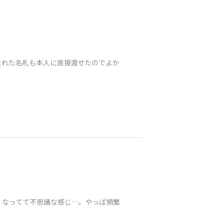
まれた名札も本人に直接渡せたのでよか
くなってて不思議な感じ…。やっぱ頻繁