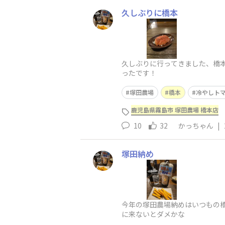
久しぶりに橋本
久しぶりに行ってきました、橋
ったです！
塚田農場
橋本
冷やしト
鹿児島県霧島市 塚田農場 橋本店
10
32
かっちゃん
|
塚田納め
今年の塚田農場納めはいつもの
に来ないとダメかな