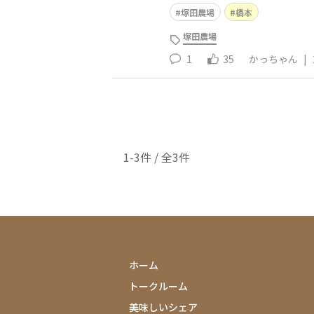
塚田農場
橋本
塚田農場
1
35
かっちゃん
|
1-3件 / 全3件
ホーム
トークルーム
美味しいシェア