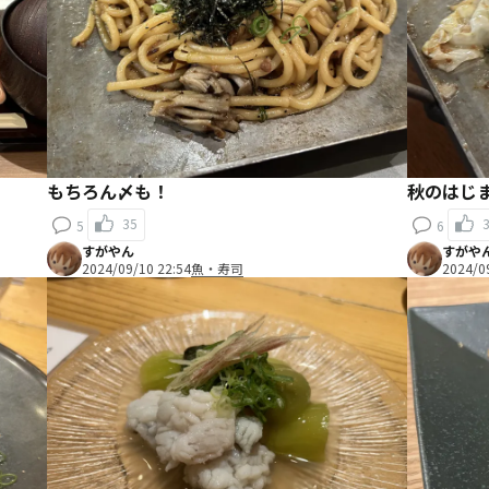
もちろん〆も！
秋のはじ
35
5
6
すがやん
すがや
2024/09/10 22:54
魚・寿司
2024/0