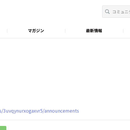
マガジン
最新情報
おべんとラボ
nus/3uvqynurxogaxvr5/announcements