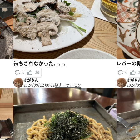
待ちきれなかった、、、
レバーの
39
5
5
すがやん
すがや
2024/09/12 00:02
焼肉・ホルモン
2024/0