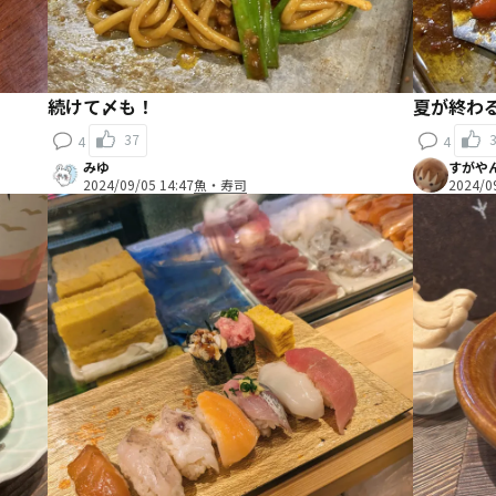
続けて〆も！
夏が終わ
37
4
4
みゆ
すがや
2024/09/05 14:47
魚・寿司
2024/0