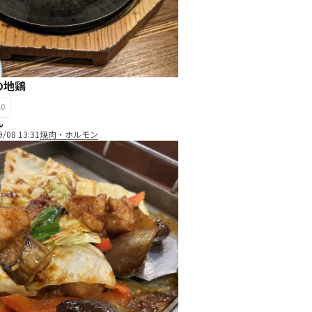
の地鶏
40
ん
9/08 13:31
焼肉・ホルモン