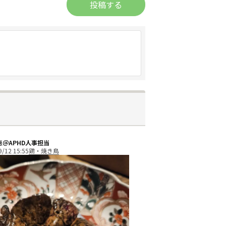
投稿する
恵＠APHD人事担当
9/12 15:55
鶏・焼き鳥