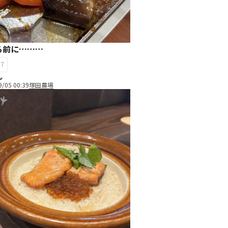
る前に………
37
ん
9/05 00:39
塚田農場