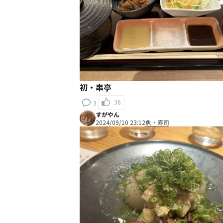
初・串亭
36
3
すがやん
2024/09/10 23:12
魚・寿司