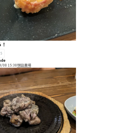
ら！
35
ade
9/08 15:38
塚田農場