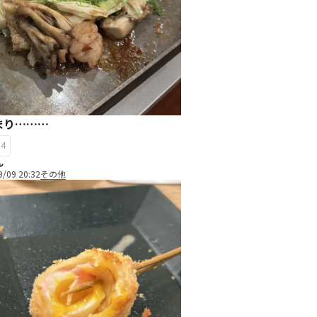
まり………
34
ん
9/09 20:32
その他