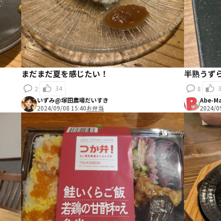
まだまだ夏を感じたい！
半熟うず
34
2
8
いずみ@塚田農場だいすき
Abe-M
2024/09/08 15:40
お弁当
2024/0