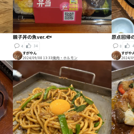
親子丼の魚ver.🐟
原点回帰
34
4
8
すがやん
すがや
2024/09/08 13:33
焼肉・ホルモン
2024/0