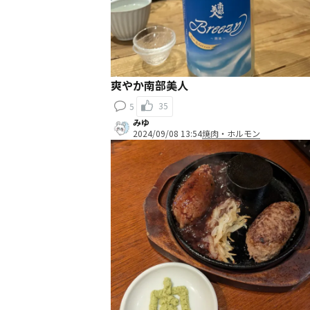
爽やか南部美人
35
5
みゆ
2024/09/08 13:54
焼肉・ホルモン