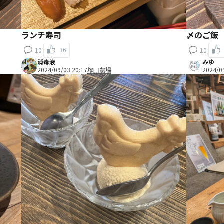
ランチ寿司
〆のご飯
36
10
10
消毒液
みゆ
2024/09/03 20:17
塚田農場
2024/0