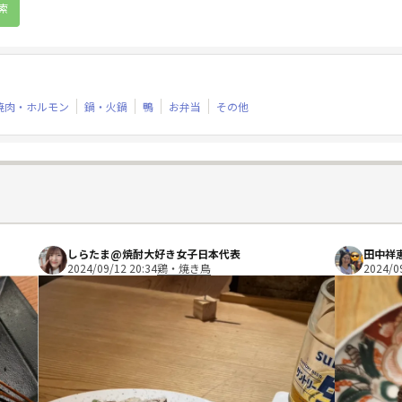
焼肉・ホルモン
鍋・火鍋
鴨
お弁当
その他
しらたま@焼酎大好き女子日本代表
田中祥
2024/09/12 20:34
鶏・焼き鳥
2024/0